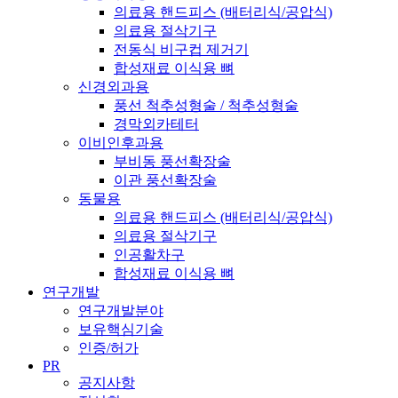
의료용 핸드피스 (배터리식/공압식)
의료용 절삭기구
전동식 비구컵 제거기
합성재료 이식용 뼈
신경외과용
풍선 척추성형술 / 척추성형술
경막외카테터
이비인후과용
부비동 풍선확장술
이관 풍선확장술
동물용
의료용 핸드피스 (배터리식/공압식)
의료용 절삭기구
인공활차구
합성재료 이식용 뼈
연구개발
연구개발분야
보유핵심기술
인증/허가
PR
공지사항