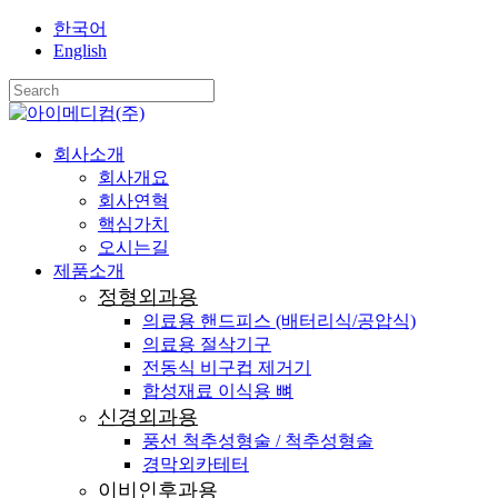
Skip
한국어
to
English
main
content
Close
Search
search
Menu
회사소개
회사개요
회사연혁
핵심가치
오시는길
제품소개
정형외과용
의료용 핸드피스 (배터리식/공압식)
의료용 절삭기구
전동식 비구컵 제거기
합성재료 이식용 뼈
신경외과용
풍선 척추성형술 / 척추성형술
경막외카테터
이비인후과용