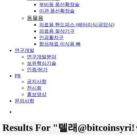
부비동 풍선확장술
이관 풍선확장술
동물용
의료용 핸드피스 (배터리식/공압식)
의료용 절삭기구
인공활차구
합성재료 이식용 뼈
연구개발
연구개발분야
보유핵심기술
인증/허가
PR
공지사항
전시회
홍보영상
문의사항
search
Results For
"텔래@bitcoins