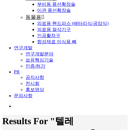
부비동 풍선확장술
이관 풍선확장술
동물용
의료용 핸드피스 (배터리식/공압식)
의료용 절삭기구
인공활차구
합성재료 이식용 뼈
연구개발
연구개발분야
보유핵심기술
인증/허가
PR
공지사항
전시회
홍보영상
문의사항
search
Results For
"텔레