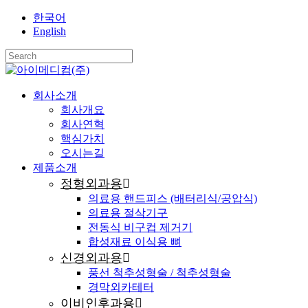
Skip
한국어
to
English
main
content
Close
Search
search
Menu
회사소개
회사개요
회사연혁
핵심가치
오시는길
제품소개
정형외과용
의료용 핸드피스 (배터리식/공압식)
의료용 절삭기구
전동식 비구컵 제거기
합성재료 이식용 뼈
신경외과용
풍선 척추성형술 / 척추성형술
경막외카테터
이비인후과용