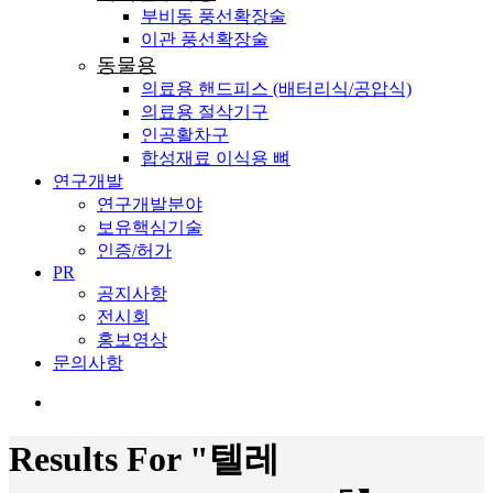
부비동 풍선확장술
이관 풍선확장술
동물용
의료용 핸드피스 (배터리식/공압식)
의료용 절삭기구
인공활차구
합성재료 이식용 뼈
연구개발
연구개발분야
보유핵심기술
인증/허가
PR
공지사항
전시회
홍보영상
문의사항
search
Results For
"텔레