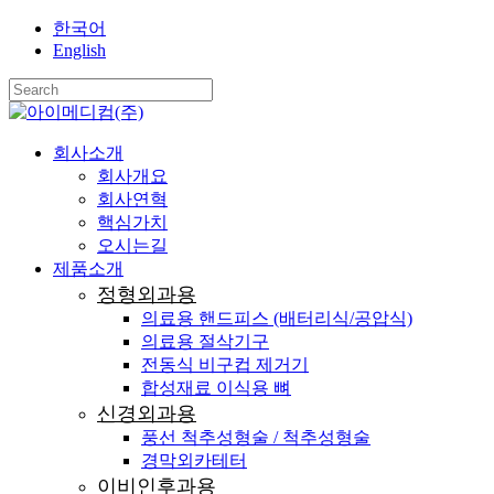
Skip
한국어
to
English
main
content
Close
Search
search
Menu
회사소개
회사개요
회사연혁
핵심가치
오시는길
제품소개
정형외과용
의료용 핸드피스 (배터리식/공압식)
의료용 절삭기구
전동식 비구컵 제거기
합성재료 이식용 뼈
신경외과용
풍선 척추성형술 / 척추성형술
경막외카테터
이비인후과용