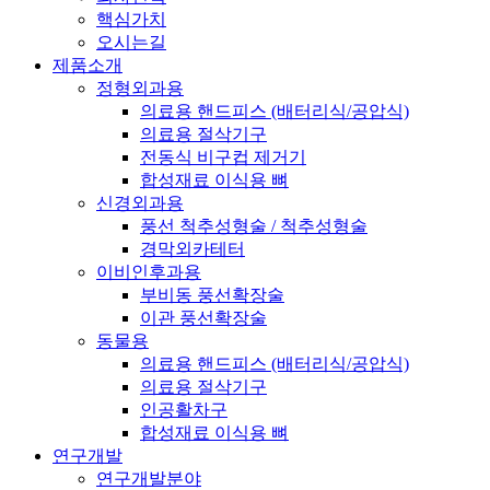
핵심가치
오시는길
제품소개
정형외과용
의료용 핸드피스 (배터리식/공압식)
의료용 절삭기구
전동식 비구컵 제거기
합성재료 이식용 뼈
신경외과용
풍선 척추성형술 / 척추성형술
경막외카테터
이비인후과용
부비동 풍선확장술
이관 풍선확장술
동물용
의료용 핸드피스 (배터리식/공압식)
의료용 절삭기구
인공활차구
합성재료 이식용 뼈
연구개발
연구개발분야