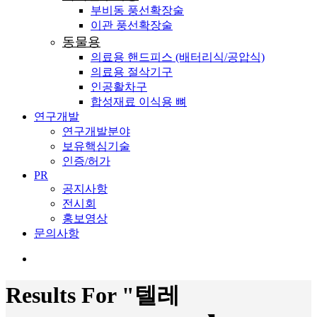
부비동 풍선확장술
이관 풍선확장술
동물용
의료용 핸드피스 (배터리식/공압식)
의료용 절삭기구
인공활차구
합성재료 이식용 뼈
연구개발
연구개발분야
보유핵심기술
인증/허가
PR
공지사항
전시회
홍보영상
문의사항
search
Results For
"텔레