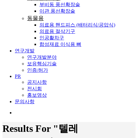
부비동 풍선확장술
이관 풍선확장술
동물용
의료용 핸드피스 (배터리식/공압식)
의료용 절삭기구
인공활차구
합성재료 이식용 뼈
연구개발
연구개발분야
보유핵심기술
인증/허가
PR
공지사항
전시회
홍보영상
문의사항
search
Results For
"텔레