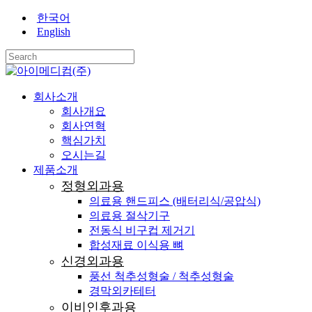
Skip
한국어
to
English
main
content
Close
Search
search
Menu
회사소개
회사개요
회사연혁
핵심가치
오시는길
제품소개
정형외과용
의료용 핸드피스 (배터리식/공압식)
의료용 절삭기구
전동식 비구컵 제거기
합성재료 이식용 뼈
신경외과용
풍선 척추성형술 / 척추성형술
경막외카테터
이비인후과용