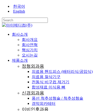
Skip
한국어
to
English
main
content
Close
Search
search
Menu
회사소개
회사개요
회사연혁
핵심가치
오시는길
제품소개
정형외과용
의료용 핸드피스 (배터리식/공압식)
의료용 절삭기구
전동식 비구컵 제거기
합성재료 이식용 뼈
신경외과용
풍선 척추성형술 / 척추성형술
경막외카테터
이비인후과용