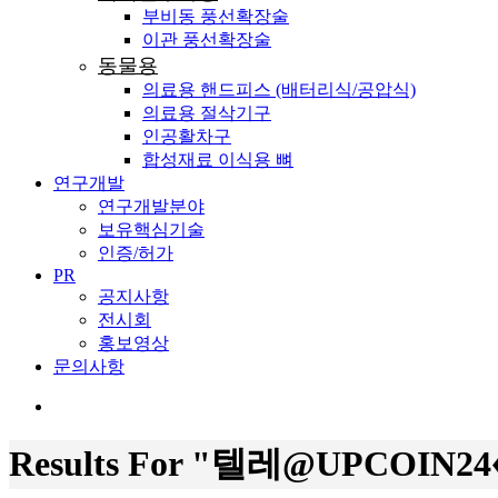
부비동 풍선확장술
이관 풍선확장술
동물용
의료용 핸드피스 (배터리식/공압식)
의료용 절삭기구
인공활차구
합성재료 이식용 뼈
연구개발
연구개발분야
보유핵심기술
인증/허가
PR
공지사항
전시회
홍보영상
문의사항
search
Results For
"텔레@UPCOIN2