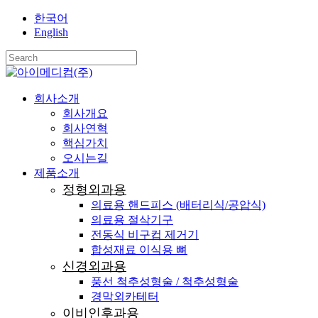
Skip
한국어
to
English
main
content
Close
Search
search
Menu
회사소개
회사개요
회사연혁
핵심가치
오시는길
제품소개
정형외과용
의료용 핸드피스 (배터리식/공압식)
의료용 절삭기구
전동식 비구컵 제거기
합성재료 이식용 뼈
신경외과용
풍선 척추성형술 / 척추성형술
경막외카테터
이비인후과용