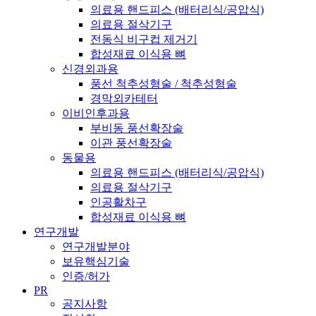
의료용 핸드피스 (배터리식/공압식)
의료용 절삭기구
전동식 비구컵 제거기
합성재료 이식용 뼈
신경외과용
풍선 척추성형술 / 척추성형술
경막외카테터
이비인후과용
부비동 풍선확장술
이관 풍선확장술
동물용
의료용 핸드피스 (배터리식/공압식)
의료용 절삭기구
인공활차구
합성재료 이식용 뼈
연구개발
연구개발분야
보유핵심기술
인증/허가
PR
공지사항