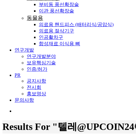
부비동 풍선확장술
이관 풍선확장술
동물용
의료용 핸드피스 (배터리식/공압식)
의료용 절삭기구
인공활차구
합성재료 이식용 뼈
연구개발
연구개발분야
보유핵심기술
인증/허가
PR
공지사항
전시회
홍보영상
문의사항
search
Results For
"텔레@UPCOIN