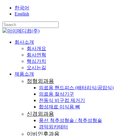
Skip
한국어
Close
to
English
main
Menu
content
Close
Search
search
Menu
회사소개
회사개요
회사연혁
핵심가치
오시는길
제품소개
정형외과용
의료용 핸드피스 (배터리식/공압식)
의료용 절삭기구
전동식 비구컵 제거기
합성재료 이식용 뼈
신경외과용
풍선 척추성형술 / 척추성형술
경막외카테터
이비인후과용