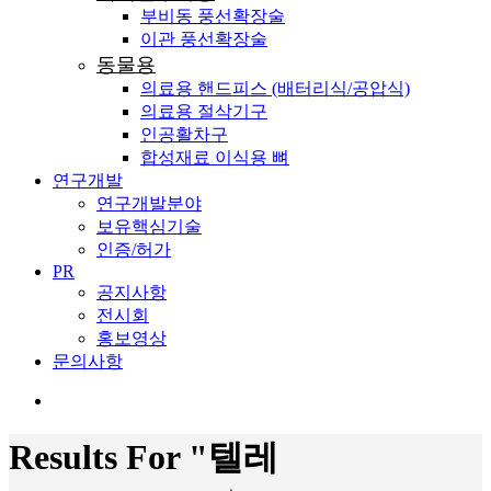
부비동 풍선확장술
이관 풍선확장술
동물용
의료용 핸드피스 (배터리식/공압식)
의료용 절삭기구
인공활차구
합성재료 이식용 뼈
연구개발
연구개발분야
보유핵심기술
인증/허가
PR
공지사항
전시회
홍보영상
문의사항
search
Results For
"텔레