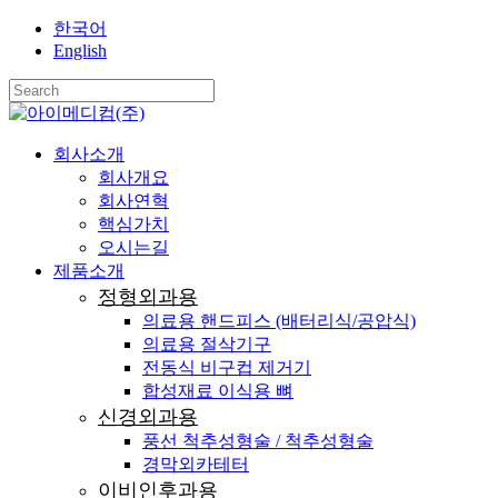
Skip
한국어
to
English
main
content
Close
Search
search
Menu
회사소개
회사개요
회사연혁
핵심가치
오시는길
제품소개
정형외과용
의료용 핸드피스 (배터리식/공압식)
의료용 절삭기구
전동식 비구컵 제거기
합성재료 이식용 뼈
신경외과용
풍선 척추성형술 / 척추성형술
경막외카테터
이비인후과용