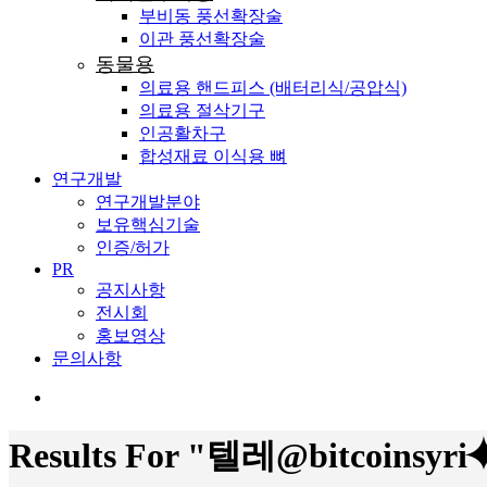
부비동 풍선확장술
이관 풍선확장술
동물용
의료용 핸드피스 (배터리식/공압식)
의료용 절삭기구
인공활차구
합성재료 이식용 뼈
연구개발
연구개발분야
보유핵심기술
인증/허가
PR
공지사항
전시회
홍보영상
문의사항
search
Results For
"텔레@bitcoin