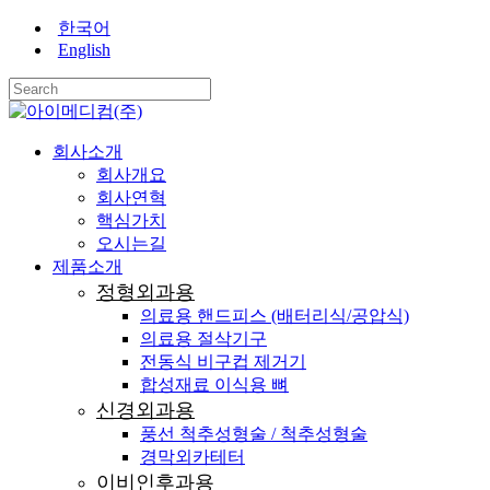
Skip
한국어
Close
to
English
main
Menu
content
Close
Search
search
Menu
회사소개
회사개요
회사연혁
핵심가치
오시는길
제품소개
정형외과용
의료용 핸드피스 (배터리식/공압식)
의료용 절삭기구
전동식 비구컵 제거기
합성재료 이식용 뼈
신경외과용
풍선 척추성형술 / 척추성형술
경막외카테터
이비인후과용