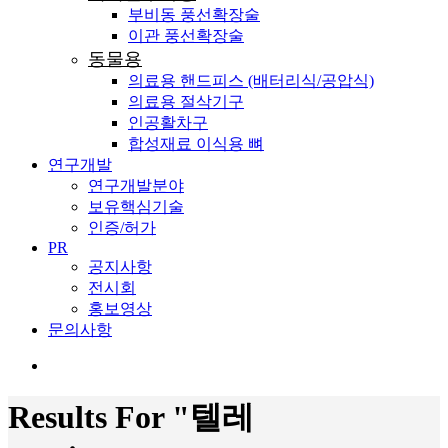
부비동 풍선확장술
이관 풍선확장술
동물용
의료용 핸드피스 (배터리식/공압식)
의료용 절삭기구
인공활차구
합성재료 이식용 뼈
연구개발
연구개발분야
보유핵심기술
인증/허가
PR
공지사항
전시회
홍보영상
문의사항
search
Results For
"텔레