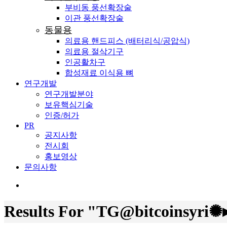
부비동 풍선확장술
이관 풍선확장술
동물용
의료용 핸드피스 (배터리식/공압식)
의료용 절삭기구
인공활차구
합성재료 이식용 뼈
연구개발
연구개발분야
보유핵심기술
인증/허가
PR
공지사항
전시회
홍보영상
문의사항
search
Results For
"TG@bitcoins