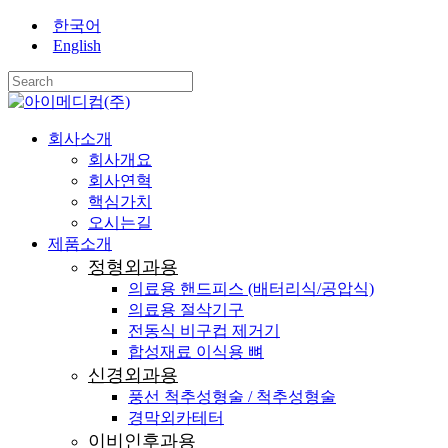
Skip
한국어
to
English
main
content
Close
Search
search
Menu
회사소개
회사개요
회사연혁
핵심가치
오시는길
제품소개
정형외과용
의료용 핸드피스 (배터리식/공압식)
의료용 절삭기구
전동식 비구컵 제거기
합성재료 이식용 뼈
신경외과용
풍선 척추성형술 / 척추성형술
경막외카테터
이비인후과용