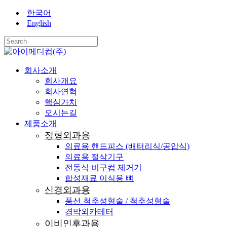
Skip
한국어
Close
to
English
main
Menu
content
Close
Search
search
Menu
회사소개
회사개요
회사연혁
핵심가치
오시는길
제품소개
정형외과용
의료용 핸드피스 (배터리식/공압식)
의료용 절삭기구
전동식 비구컵 제거기
합성재료 이식용 뼈
신경외과용
풍선 척추성형술 / 척추성형술
경막외카테터
이비인후과용