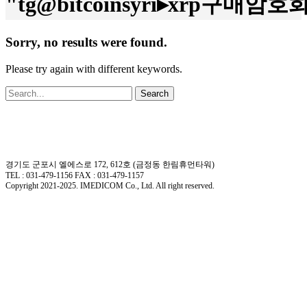
"tg@bitcoinsyri▸xrp구매암호
Sorry, no results were found.
Please try again with different keywords.
Search
경기도 군포시 엘에스로 172, 612호 (금정동 한림휴먼타워)
TEL : 031-479-1156 FAX : 031-479-1157
Copyright 2021-2025. IMEDICOM Co., Ltd. All right reserved.
회사소개
제품소개
회사개요
연구개발
회사연혁
정형외과용
핵심가치
PR
신경외과용
연구개발분야
의료용 핸드피스 (배터리식/공압식)