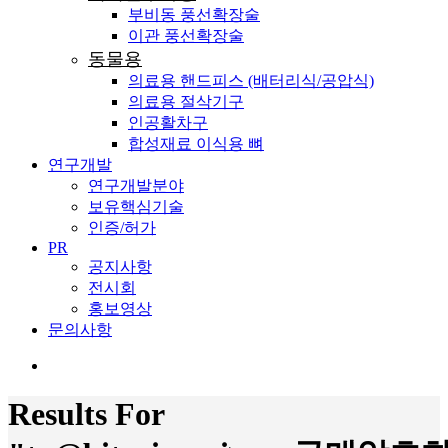
부비동 풍선확장술
이관 풍선확장술
동물용
의료용 핸드피스 (배터리식/공압식)
의료용 절삭기구
인공활차구
합성재료 이식용 뼈
연구개발
연구개발분야
보유핵심기술
인증/허가
PR
공지사항
전시회
홍보영상
문의사항
search
Results For