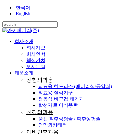
Skip
한국어
to
English
main
content
Close
Search
search
Menu
회사소개
회사개요
회사연혁
핵심가치
오시는길
제품소개
정형외과용
의료용 핸드피스 (배터리식/공압식)
의료용 절삭기구
전동식 비구컵 제거기
합성재료 이식용 뼈
신경외과용
풍선 척추성형술 / 척추성형술
경막외카테터
이비인후과용