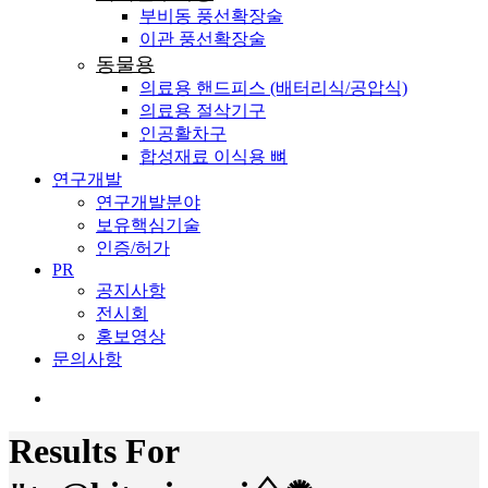
부비동 풍선확장술
이관 풍선확장술
동물용
의료용 핸드피스 (배터리식/공압식)
의료용 절삭기구
인공활차구
합성재료 이식용 뼈
연구개발
연구개발분야
보유핵심기술
인증/허가
PR
공지사항
전시회
홍보영상
문의사항
search
Results For