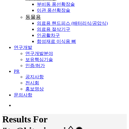
부비동 풍선확장술
이관 풍선확장술
동물용
의료용 핸드피스 (배터리식/공압식)
의료용 절삭기구
인공활차구
합성재료 이식용 뼈
연구개발
연구개발분야
보유핵심기술
인증/허가
PR
공지사항
전시회
홍보영상
문의사항
search
Results For