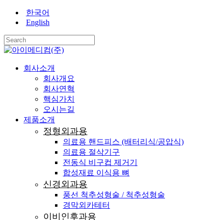
Skip
한국어
Close
to
English
main
Menu
content
Close
Search
search
Menu
회사소개
회사개요
회사연혁
핵심가치
오시는길
제품소개
정형외과용
의료용 핸드피스 (배터리식/공압식)
의료용 절삭기구
전동식 비구컵 제거기
합성재료 이식용 뼈
신경외과용
풍선 척추성형술 / 척추성형술
경막외카테터
이비인후과용